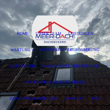
HOME
UNSER TEAM
LEISTUNGEN
WARTUNG
WOHNRAUMVERGRÖSSERUNG
BLECHNEREI
PSA & SEKURANTENPRÜFUNG
ROOFTOPPER -BILDERGALERIE
BERATUNG & BETREUNG
KONTAKT
JOBS