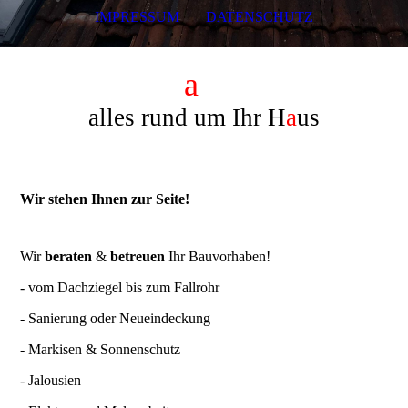
IMPRESSUM
DATENSCHUTZ
Meer-D
a
ch GmbH
alles rund um Ihr H
a
us
Wir stehen Ihnen zur Seite!
Wir
beraten
&
betreuen
Ihr Bauvorhaben!
- vom Dachziegel bis zum Fallrohr
- Sanierung oder Neueindeckung
- Markisen & Sonnenschutz
- Jalousien