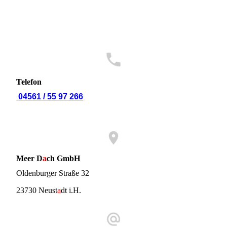
Telefon
04561 / 55 97 266
Meer D
a
ch GmbH
Oldenburger Straße 32
23730 Neust
a
dt i.H.